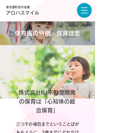
東京都町田市成瀬
アロハスマイル
保育園の特徴・保育理念
株式会社KJ不動産開発
の保育は「心知体の総
合保育」
三つ子の魂百までということばが
あるように、3歳までにどれだけ